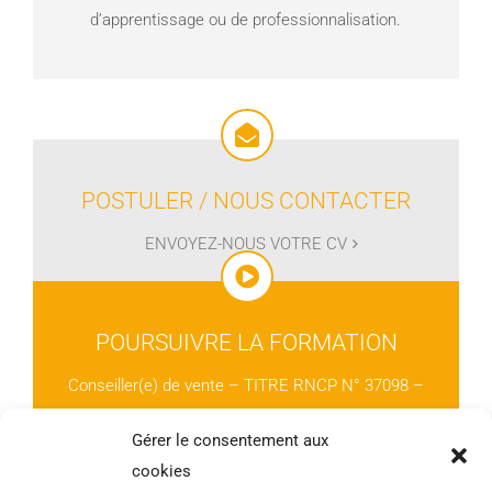
d’apprentissage ou de professionnalisation.
POSTULER / NOUS CONTACTER
ENVOYEZ-NOUS VOTRE CV
POURSUIVRE LA FORMATION
Conseiller(e) de vente – TITRE RNCP N° 37098 –
Niveau 4 (BAC) – Certifié par le Ministère du Travail –
Gérer le consentement aux
Enregistré le 25/01/2023
cookies