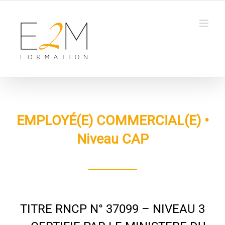
Passer
au
contenu
EMPLOYÉ(E) COMMERCIAL(E) •
Niveau CAP
TITRE RNCP N° 37099 – NIVEAU 3