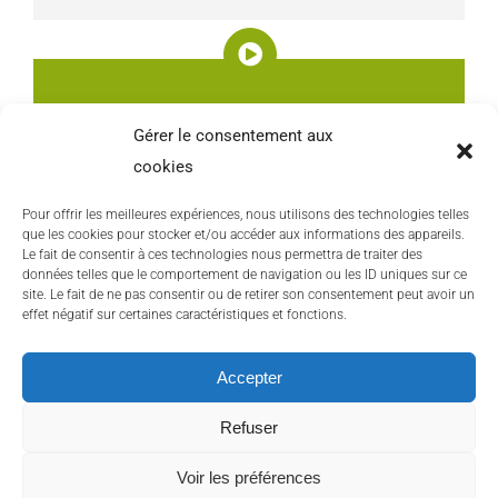
POURSUIVRE LA FORMATION
Gérer le consentement aux
Manager d’Etablissement Marchand – Bloc de
cookies
compétences n° 2 & 3 – Titre RNCP N° 41853 –
Pour offrir les meilleures expériences, nous utilisons des technologies telles
Niveau 5 (BTS) – Certifié par le Ministère du Travail –
que les cookies pour stocker et/ou accéder aux informations des appareils.
Le fait de consentir à ces technologies nous permettra de traiter des
Enregistré le 04/12/2025
données telles que le comportement de navigation ou les ID uniques sur ce
site. Le fait de ne pas consentir ou de retirer son consentement peut avoir un
effet négatif sur certaines caractéristiques et fonctions.
Accepter
Copyright 2016 E2M Formation | Tous droits réservés |
Réalisé par
acteris
|
Mentions légales
Refuser
Voir les préférences
LinkedIn
Instagram